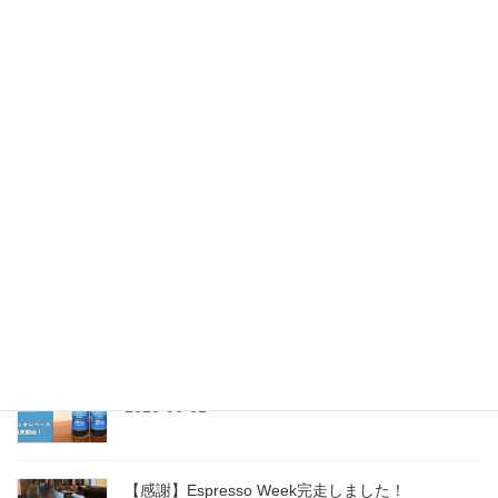
SpLen coffee 七夕まつり開催7/3(金)～7/5(日)
2026-07-02
今年も水出しコーヒーパック登場！
2026-06-18
【父の日限定】ファーザーズブレンド＆ギフトセ
ット登場
2026-06-10
今年もカフェオレベース（無糖）販売開始！
2026-06-01
【感謝】Espresso Week完走しました！