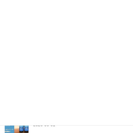
★新豆入荷★パプアニューギニア AA シグリ
2026-07-09
SpLen coffee 七夕まつり開催7/3(金)～7/5(日)
2026-07-02
今年も水出しコーヒーパック登場！
2026-06-18
【父の日限定】ファーザーズブレンド＆ギフトセ
ット登場
2026-06-10
今年もカフェオレベース（無糖）販売開始！
2026-06-01